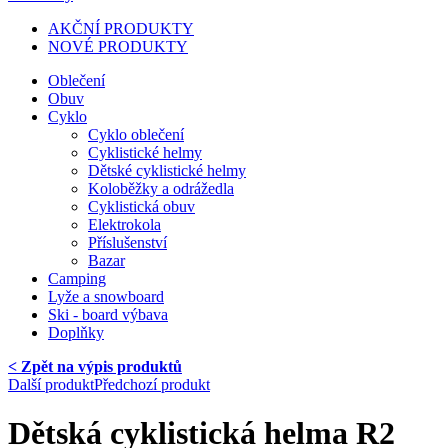
AKČNÍ PRODUKTY
NOVÉ PRODUKTY
Oblečení
Obuv
Cyklo
Cyklo oblečení
Cyklistické helmy
Dětské cyklistické helmy
Koloběžky a odrážedla
Cyklistická obuv
Elektrokola
Příslušenství
Bazar
Camping
Lyže a snowboard
Ski - board výbava
Doplňky
< Zpět na výpis produktů
Další produkt
Předchozí produkt
Dětská cyklistická helma R2