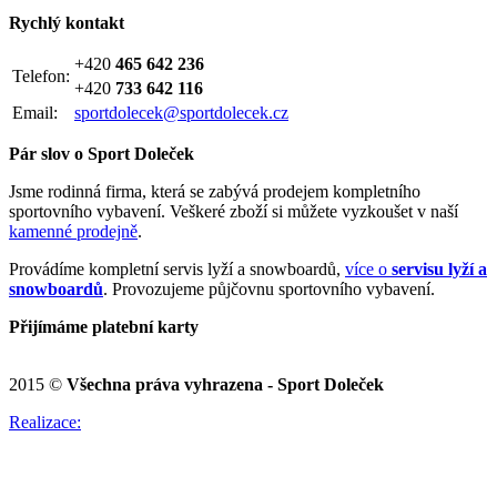
Rychlý kontakt
+420
465 642 236
Telefon:
+420
733 642 116
Email:
sportdolecek@sportdolecek.cz
Pár slov o Sport Doleček
Jsme rodinná firma, která se zabývá prodejem kompletního
sportovního vybavení. Veškeré zboží si můžete vyzkoušet v naší
kamenné prodejně
.
Provádíme kompletní servis lyží a snowboardů,
více o
servisu lyží a
snowboardů
. Provozujeme půjčovnu sportovního vybavení.
Přijímáme platební karty
2015 ©
Všechna práva vyhrazena - Sport Doleček
Realizace: