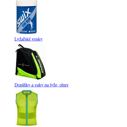
Lyžařské vosky
Doplňky a vaky na lyže, obuv