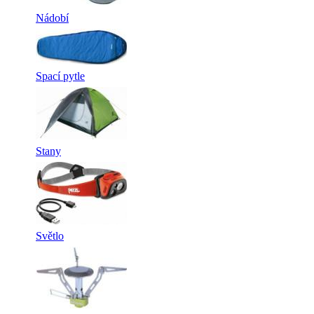
Nádobí
Spací pytle
Stany
Světlo