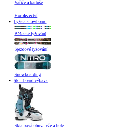
Vařiče a kartuše
Horolezectví
Lyže a snowboard
Běžecké lyžování
Sjezdové lyžování
Snowboarding
Ski - board výbava
Skialpová obuv, lyže a hole