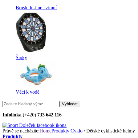
Brusle In-line i zimní
Šipky
Věci k vodě
Infolinka
(+420)
733 642 116
Právě se nacházíte:
Home
Produkty
Cyklo
/ Dětské cyklistické helmy
Produkty