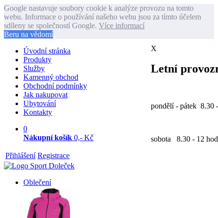
Google nastavuje soubory cookie k analýze provozu na tomto
webu. Informace o používání našeho webu jsou za tímto účelem
sdíleny se společností Google.
Více informací
Beru na vědomí
X
Úvodní stránka
Produkty
Letní provozn
Služby
Kamenný obchod
Obchodní podmínky
Jak nakupovat
Ubytování
pondělí - pátek 8.30 
Kontakty
0
Nákupní košík
0,- Kč
sobota 8.30 - 12 hod
Přihlášení
Registrace
Oblečení