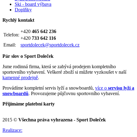
Ski - board výbava
Doplňky
Rychlý kontakt
+420
465 642 236
Telefon:
+420
733 642 116
Email:
sportdolecek@sportdolecek.cz
Pár slov o Sport Doleček
Jsme rodinná firma, která se zabývá prodejem kompletního
sportovního vybavení. Veškeré zboží si můžete vyzkoušet v naší
kamenné prodejně
.
Provádíme kompletní servis lyží a snowboardů,
více o
servisu lyží a
snowboardů
. Provozujeme půjčovnu sportovního vybavení.
Přijímáme platební karty
2015 ©
Všechna práva vyhrazena - Sport Doleček
Realizace: