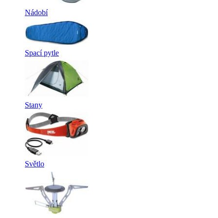
Nádobí
Spací pytle
Stany
Světlo