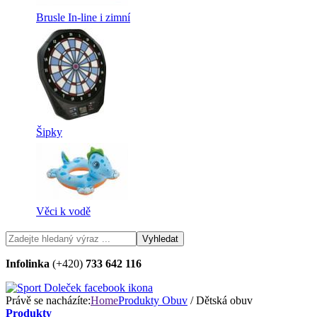
Brusle In-line i zimní
Šipky
Věci k vodě
Infolinka
(+420)
733 642 116
Právě se nacházíte:
Home
Produkty
Obuv
/ Dětská obuv
Produkty