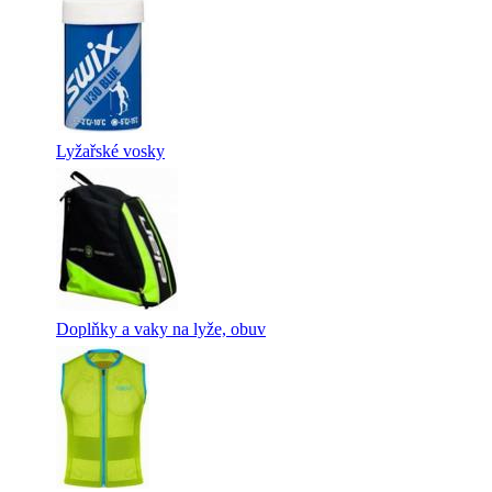
Lyžařské vosky
Doplňky a vaky na lyže, obuv