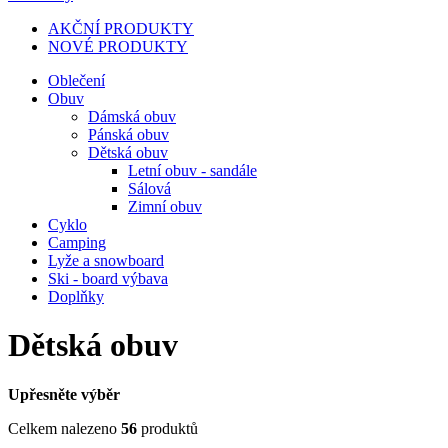
AKČNÍ PRODUKTY
NOVÉ PRODUKTY
Oblečení
Obuv
Dámská obuv
Pánská obuv
Dětská obuv
Letní obuv - sandále
Sálová
Zimní obuv
Cyklo
Camping
Lyže a snowboard
Ski - board výbava
Doplňky
Dětská obuv
Upřesněte výběr
Celkem nalezeno
56
produktů