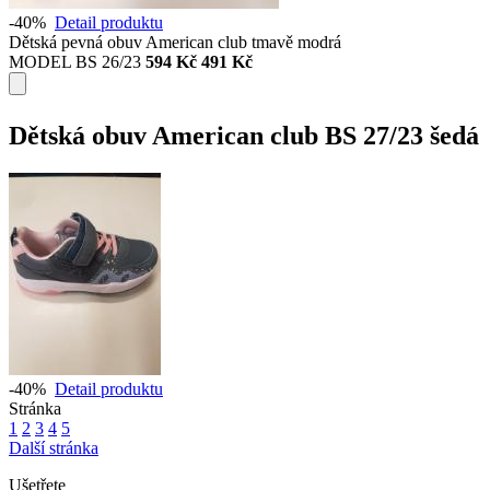
-40%
Detail produktu
Dětská pevná obuv American club tmavě modrá
MODEL BS 26/23
594 Kč
491 Kč
Dětská obuv American club BS 27/23 šedá
-40%
Detail produktu
Stránka
1
2
3
4
5
Další stránka
Ušetřete