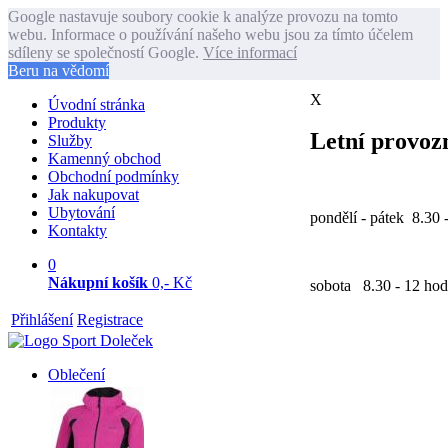
Google nastavuje soubory cookie k analýze provozu na tomto
webu. Informace o používání našeho webu jsou za tímto účelem
sdíleny se společností Google.
Více informací
Beru na vědomí
X
Úvodní stránka
Produkty
Letní provozn
Služby
Kamenný obchod
Obchodní podmínky
Jak nakupovat
Ubytování
pondělí - pátek 8.30 
Kontakty
0
Nákupní košík
0,- Kč
sobota 8.30 - 12 hod
Přihlášení
Registrace
Oblečení