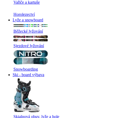
Vařiče a kartuše
Horolezectví
Lyže a snowboard
Běžecké lyžování
Sjezdové lyžování
Snowboarding
Ski - board výbava
Skialpová obuv, lyže a hole