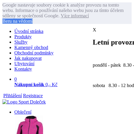
Google nastavuje soubory cookie k analýze provozu na tomto
webu. Informace o používání našeho webu jsou za tímto účelem
sdíleny se společností Google.
Více informací
Beru na vědomí
X
Úvodní stránka
Produkty
Letní provozn
Služby
Kamenný obchod
Obchodní podmínky
Jak nakupovat
Ubytování
pondělí - pátek 8.30 
Kontakty
0
Nákupní košík
0,- Kč
sobota 8.30 - 12 hod
Přihlášení
Registrace
Oblečení