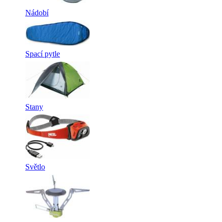
Nádobí
Spací pytle
Stany
Světlo