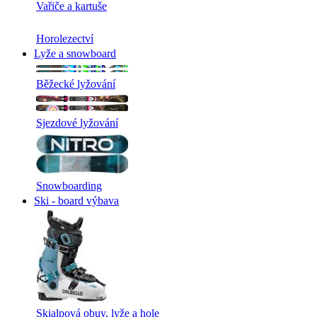
Vařiče a kartuše
Horolezectví
Lyže a snowboard
Běžecké lyžování
Sjezdové lyžování
Snowboarding
Ski - board výbava
Skialpová obuv, lyže a hole