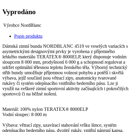
Vyprodáno
Výrobce
NordBlanc
Popis produktu
Dámská zimní bunda NORDBLANC 4519 ve veselých variacích s
asymetrickými designovými prvky je vyrobena z příjemného
lehkého materiálu TERATEX® 8000ELP, který disponuje vodním
sloupcem 8 000 mm, prodyšností 6 000 g a schopností regulovat a
udržet optimální tělesnou teplotu ženského těla. Výborný technický
střih bundy umožňuje příjemnou volnost pohybu a potěší i skvělá
výbava, jejíž součástí jsou větrací zipy, anatomicky tvarované
rukávy či systém odepínacího vnitřního bederního pásu. Lze ji
využít na veškeré zimní sportovní aktivity začínajících i pokročilých
sportovců či na běžné nošení.
Materiál: 100% nylon TERATEX® 8000ELP
Vodní sloupec: 8 000 m
Výbava: větrací zipy, uzavírací stahování vršku límce, systém
odepínacího bederního pásu, dvojitý rukáv, vnitřní náprsní kapsa,