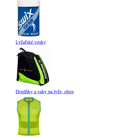
Lyžařské vosky
Doplňky a vaky na lyže, obuv