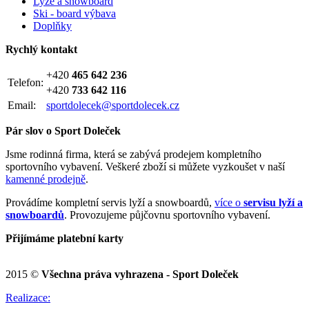
Lyže a snowboard
Ski - board výbava
Doplňky
Rychlý kontakt
+420
465 642 236
Telefon:
+420
733 642 116
Email:
sportdolecek@sportdolecek.cz
Pár slov o Sport Doleček
Jsme rodinná firma, která se zabývá prodejem kompletního
sportovního vybavení. Veškeré zboží si můžete vyzkoušet v naší
kamenné prodejně
.
Provádíme kompletní servis lyží a snowboardů,
více o
servisu lyží a
snowboardů
. Provozujeme půjčovnu sportovního vybavení.
Přijímáme platební karty
2015 ©
Všechna práva vyhrazena - Sport Doleček
Realizace: