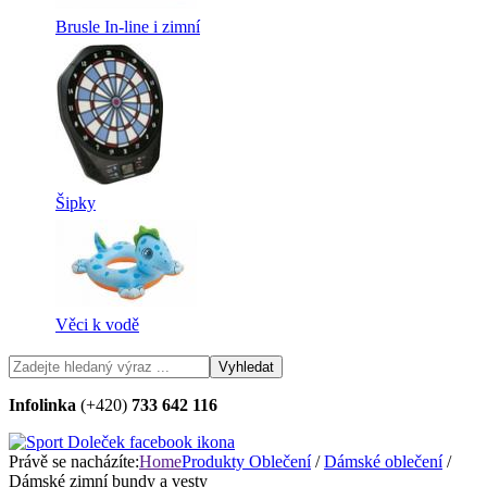
Brusle In-line i zimní
Šipky
Věci k vodě
Infolinka
(+420)
733 642 116
Právě se nacházíte:
Home
Produkty
Oblečení
/
Dámské oblečení
/
Dámské zimní bundy a vesty