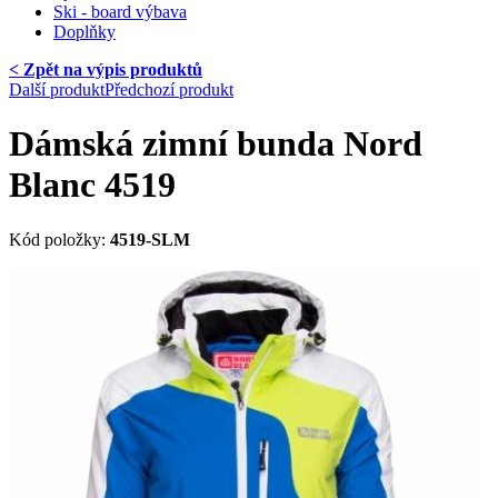
Ski - board výbava
Doplňky
< Zpět na výpis produktů
Další produkt
Předchozí produkt
Dámská zimní bunda Nord
Blanc 4519
Kód položky:
4519-SLM