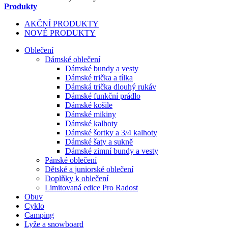
Produkty
AKČNÍ PRODUKTY
NOVÉ PRODUKTY
Oblečení
Dámské oblečení
Dámské bundy a vesty
Dámské trička a tílka
Dámská trička dlouhý rukáv
Dámské funkční prádlo
Dámské košile
Dámské mikiny
Dámské kalhoty
Dámské šortky a 3/4 kalhoty
Dámské šaty a sukně
Dámské zimní bundy a vesty
Pánské oblečení
Dětské a juniorské oblečení
Doplňky k oblečení
Limitovaná edice Pro Radost
Obuv
Cyklo
Camping
Lyže a snowboard