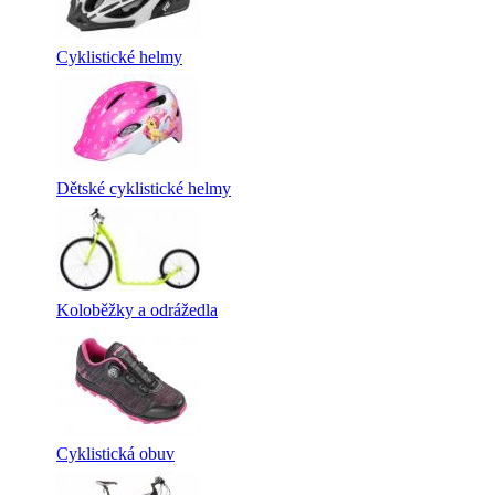
Cyklistické helmy
Dětské cyklistické helmy
Koloběžky a odrážedla
Cyklistická obuv