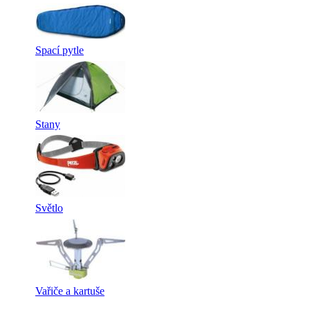
Spací pytle
Stany
Světlo
Vařiče a kartuše