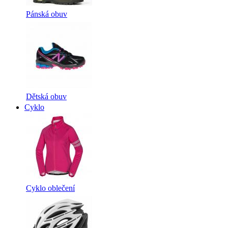
Pánská obuv
Dětská obuv
Cyklo
Cyklo oblečení