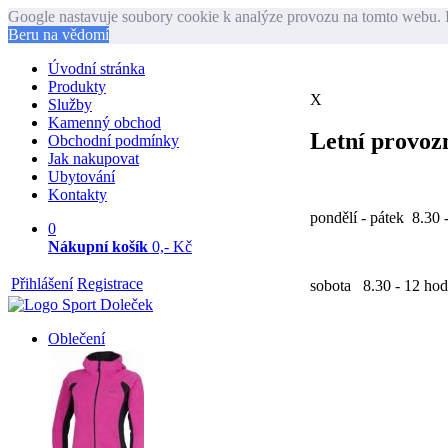
Google nastavuje soubory cookie k analýze provozu na tomto webu. I
Beru na vědomí
Úvodní stránka
Produkty
X
Služby
Kamenný obchod
Letní provozn
Obchodní podmínky
Jak nakupovat
Ubytování
Kontakty
pondělí - pátek 8.30 
0
Nákupní košík
0,- Kč
Přihlášení
Registrace
sobota 8.30 - 12 hod
Oblečení