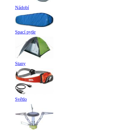
Nádobí
Spací pytle
Stany
Světlo