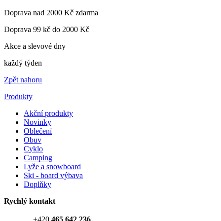
Doprava nad 2000 Kč zdarma
Doprava 99 kč do 2000 Kč
Akce a slevové dny
každý týden
Zpět nahoru
Produkty
Akční produkty
Novinky
Oblečení
Obuv
Cyklo
Camping
Lyže a snowboard
Ski - board výbava
Doplňky
Rychlý kontakt
+420
465 642 236