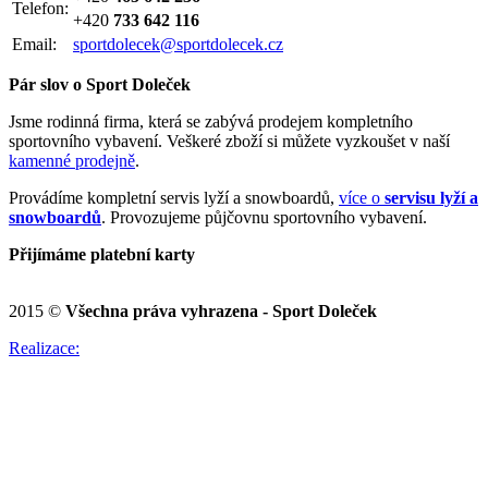
Telefon:
+420
733 642 116
Email:
sportdolecek@sportdolecek.cz
Pár slov o Sport Doleček
Jsme rodinná firma, která se zabývá prodejem kompletního
sportovního vybavení. Veškeré zboží si můžete vyzkoušet v naší
kamenné prodejně
.
Provádíme kompletní servis lyží a snowboardů,
více o
servisu lyží a
snowboardů
. Provozujeme půjčovnu sportovního vybavení.
Přijímáme platební karty
2015 ©
Všechna práva vyhrazena - Sport Doleček
Realizace: