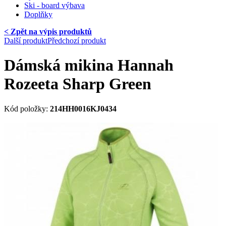
Ski - board výbava
Doplňky
< Zpět na výpis produktů
Další produkt
Předchozí produkt
Dámská mikina Hannah
Rozeeta Sharp Green
Kód položky:
214HH0016KJ0434