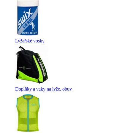
Lyžařské vosky
Doplňky a vaky na lyže, obuv