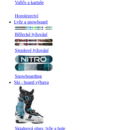
Vařiče a kartuše
Horolezectví
Lyže a snowboard
Běžecké lyžování
Sjezdové lyžování
Snowboarding
Ski - board výbava
Skialpová obuv, lyže a hole