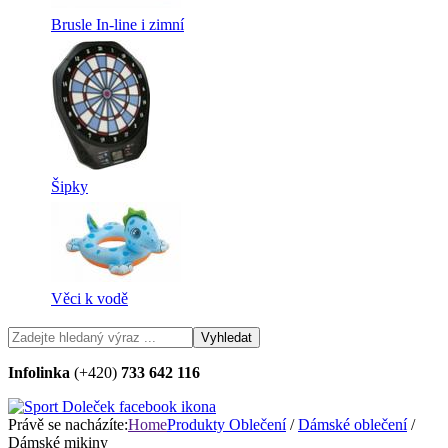
Brusle In-line i zimní
Šipky
Věci k vodě
Infolinka
(+420)
733 642 116
Právě se nacházíte:
Home
Produkty
Oblečení
/
Dámské oblečení
/
Dámské mikiny