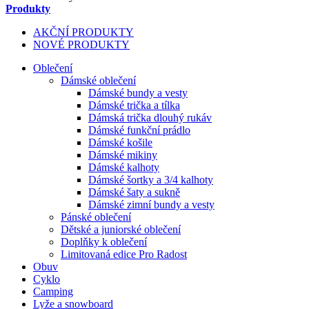
Produkty
AKČNÍ PRODUKTY
NOVÉ PRODUKTY
Oblečení
Dámské oblečení
Dámské bundy a vesty
Dámské trička a tílka
Dámská trička dlouhý rukáv
Dámské funkční prádlo
Dámské košile
Dámské mikiny
Dámské kalhoty
Dámské šortky a 3/4 kalhoty
Dámské šaty a sukně
Dámské zimní bundy a vesty
Pánské oblečení
Dětské a juniorské oblečení
Doplňky k oblečení
Limitovaná edice Pro Radost
Obuv
Cyklo
Camping
Lyže a snowboard