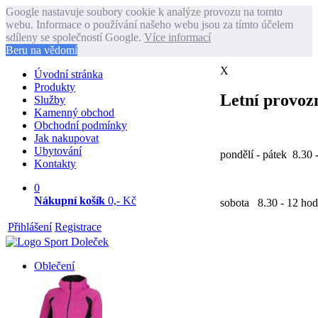
Google nastavuje soubory cookie k analýze provozu na tomto
webu. Informace o používání našeho webu jsou za tímto účelem
sdíleny se společností Google.
Více informací
Beru na vědomí
X
Úvodní stránka
Produkty
Letní provozn
Služby
Kamenný obchod
Obchodní podmínky
Jak nakupovat
Ubytování
pondělí - pátek 8.30 
Kontakty
0
Nákupní košík
0,- Kč
sobota 8.30 - 12 hod
Přihlášení
Registrace
Oblečení