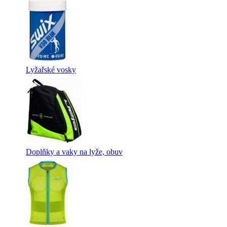
Lyžařské vosky
Doplňky a vaky na lyže, obuv