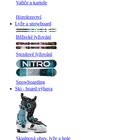
Vařiče a kartuše
Horolezectví
Lyže a snowboard
Běžecké lyžování
Sjezdové lyžování
Snowboarding
Ski - board výbava
Skialpová obuv, lyže a hole