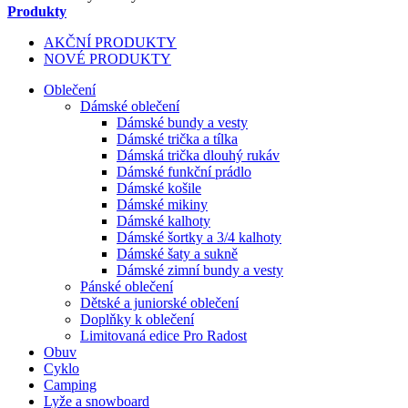
Produkty
AKČNÍ PRODUKTY
NOVÉ PRODUKTY
Oblečení
Dámské oblečení
Dámské bundy a vesty
Dámské trička a tílka
Dámská trička dlouhý rukáv
Dámské funkční prádlo
Dámské košile
Dámské mikiny
Dámské kalhoty
Dámské šortky a 3/4 kalhoty
Dámské šaty a sukně
Dámské zimní bundy a vesty
Pánské oblečení
Dětské a juniorské oblečení
Doplňky k oblečení
Limitovaná edice Pro Radost
Obuv
Cyklo
Camping
Lyže a snowboard