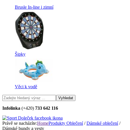
Brusle In-line i zimní
Šipky
Věci k vodě
Infolinka
(+420)
733 642 116
Právě se nacházíte:
Home
Produkty
Oblečení
/
Dámské oblečení
/
Dámské bundy a vesty