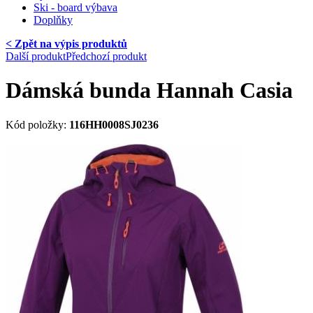
Ski - board výbava
Doplňky
< Zpět na výpis produktů
Další produkt
Předchozí produkt
Dámská bunda Hannah Casia
Kód položky:
116HH0008SJ0236