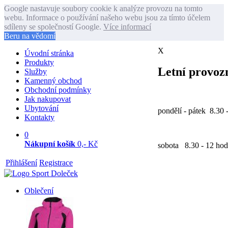
Google nastavuje soubory cookie k analýze provozu na tomto
webu. Informace o používání našeho webu jsou za tímto účelem
sdíleny se společností Google.
Více informací
Beru na vědomí
X
Úvodní stránka
Produkty
Letní provozn
Služby
Kamenný obchod
Obchodní podmínky
Jak nakupovat
Ubytování
pondělí - pátek 8.30 
Kontakty
0
Nákupní košík
0,- Kč
sobota 8.30 - 12 hod
Přihlášení
Registrace
Oblečení