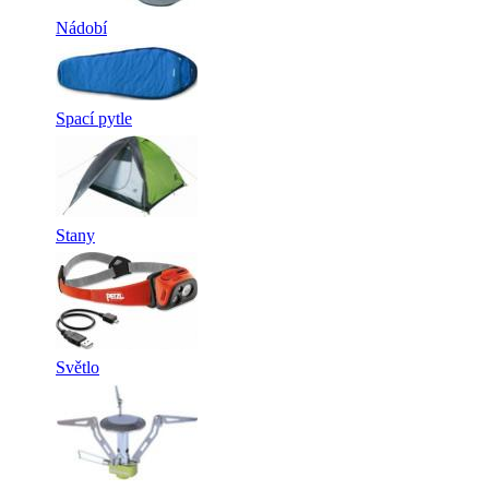
Nádobí
Spací pytle
Stany
Světlo