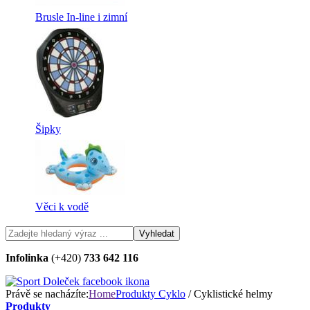
Brusle In-line i zimní
Šipky
Věci k vodě
Infolinka
(+420)
733 642 116
Právě se nacházíte:
Home
Produkty
Cyklo
/ Cyklistické helmy
Produkty