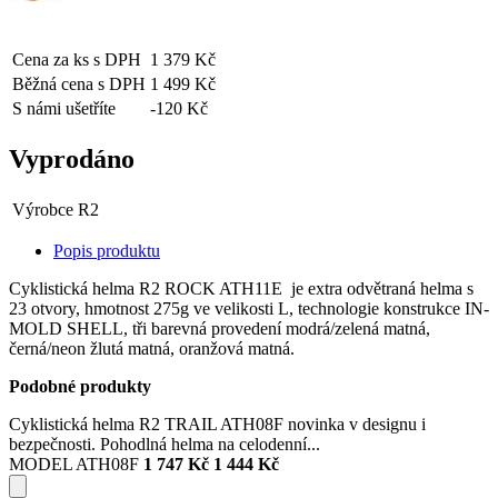
Cena za ks s DPH
1 379 Kč
Běžná cena s DPH
1 499 Kč
S námi ušetříte
-120 Kč
Vyprodáno
Výrobce
R2
Popis produktu
Cyklistická helma R2 ROCK ATH11E je extra odvětraná helma s
23 otvory, hmotnost 275g ve velikosti L, technologie konstrukce IN-
MOLD SHELL, tři barevná provedení modrá/zelená matná,
černá/neon žlutá matná, oranžová matná.
Podobné produkty
Cyklistická helma R2 TRAIL ATH08F novinka v designu i
bezpečnosti. Pohodlná helma na celodenní...
MODEL ATH08F
1 747 Kč
1 444 Kč