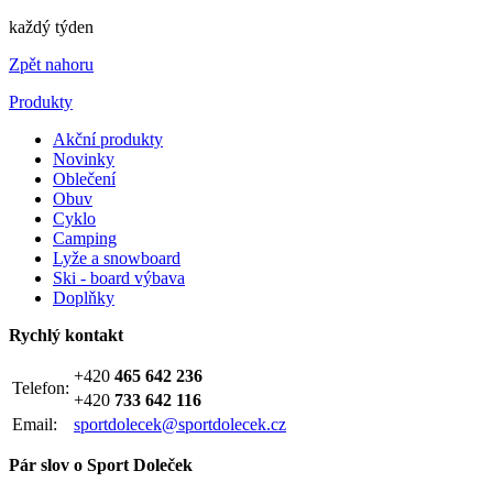
každý týden
Zpět nahoru
Produkty
Akční produkty
Novinky
Oblečení
Obuv
Cyklo
Camping
Lyže a snowboard
Ski - board výbava
Doplňky
Rychlý kontakt
+420
465 642 236
Telefon:
+420
733 642 116
Email:
sportdolecek@sportdolecek.cz
Pár slov o Sport Doleček