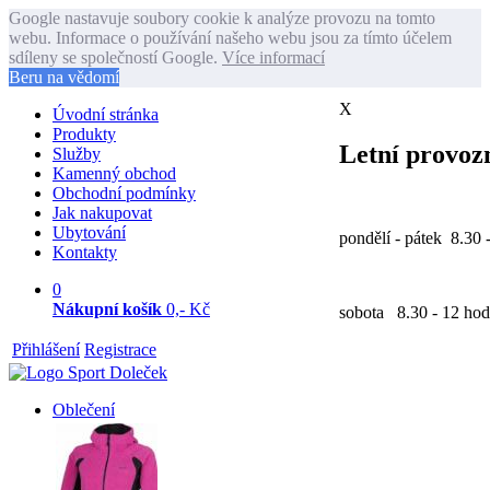
Google nastavuje soubory cookie k analýze provozu na tomto
webu. Informace o používání našeho webu jsou za tímto účelem
sdíleny se společností Google.
Více informací
Beru na vědomí
X
Úvodní stránka
Produkty
Letní provozn
Služby
Kamenný obchod
Obchodní podmínky
Jak nakupovat
Ubytování
pondělí - pátek 8.30 
Kontakty
0
Nákupní košík
0,- Kč
sobota 8.30 - 12 hod
Přihlášení
Registrace
Oblečení