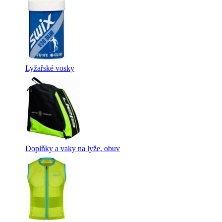
Lyžařské vosky
Doplňky a vaky na lyže, obuv