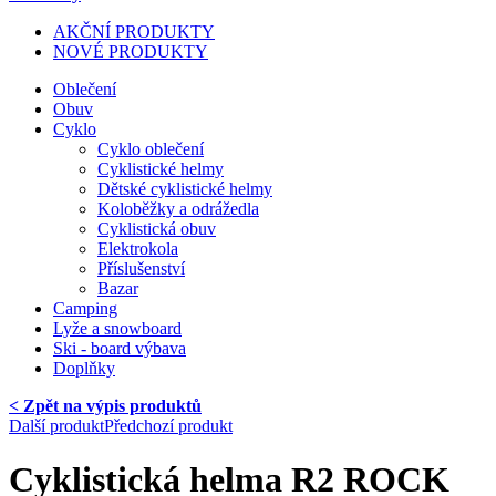
AKČNÍ PRODUKTY
NOVÉ PRODUKTY
Oblečení
Obuv
Cyklo
Cyklo oblečení
Cyklistické helmy
Dětské cyklistické helmy
Koloběžky a odrážedla
Cyklistická obuv
Elektrokola
Příslušenství
Bazar
Camping
Lyže a snowboard
Ski - board výbava
Doplňky
< Zpět na výpis produktů
Další produkt
Předchozí produkt
Cyklistická helma R2 ROCK