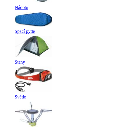
Nádobí
Spací pytle
Stany
Světlo