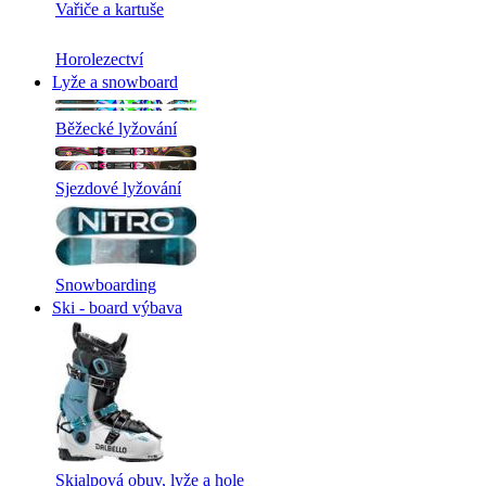
Vařiče a kartuše
Horolezectví
Lyže a snowboard
Běžecké lyžování
Sjezdové lyžování
Snowboarding
Ski - board výbava
Skialpová obuv, lyže a hole