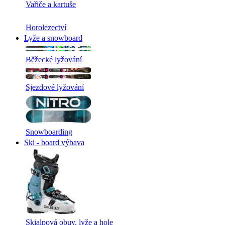
Vařiče a kartuše
Horolezectví
Lyže a snowboard
Běžecké lyžování
Sjezdové lyžování
Snowboarding
Ski - board výbava
Skialpová obuv, lyže a hole