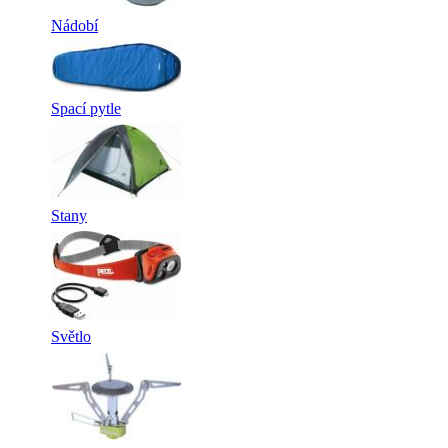
Nádobí
Spací pytle
Stany
Světlo