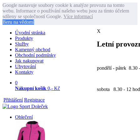
Google nastavuje soubory cookie k analýze provozu na tomto
webu. Informace o používání našeho webu jsou za tímto účelem
sdíleny se společností Google.
Více informací
Beru na vědomí
X
Úvodní stránka
Produkty
Letní provozn
Služby
Kamenný obchod
Obchodní podmínky
Jak nakupovat
Ubytování
pondělí - pátek 8.30 
Kontakty
0
Nákupní košík
0,- Kč
sobota 8.30 - 12 hod
Přihlášení
Registrace
Oblečení