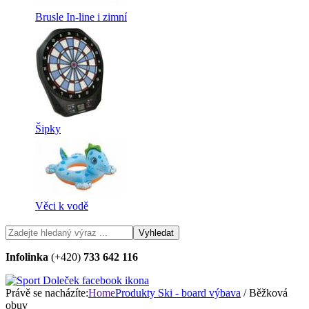
Brusle In-line i zimní
Šipky
Věci k vodě
Infolinka
(+420)
733 642 116
Právě se nacházíte:
Home
Produkty
Ski - board výbava
/ Běžková
obuv