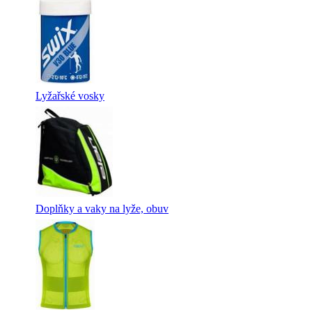
Lyžařské vosky
Doplňky a vaky na lyže, obuv