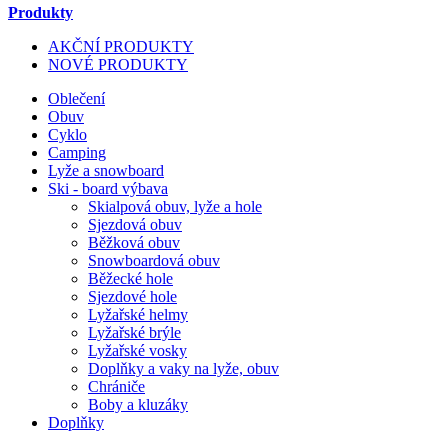
Produkty
AKČNÍ PRODUKTY
NOVÉ PRODUKTY
Oblečení
Obuv
Cyklo
Camping
Lyže a snowboard
Ski - board výbava
Skialpová obuv, lyže a hole
Sjezdová obuv
Běžková obuv
Snowboardová obuv
Běžecké hole
Sjezdové hole
Lyžařské helmy
Lyžařské brýle
Lyžařské vosky
Doplňky a vaky na lyže, obuv
Chrániče
Boby a kluzáky
Doplňky