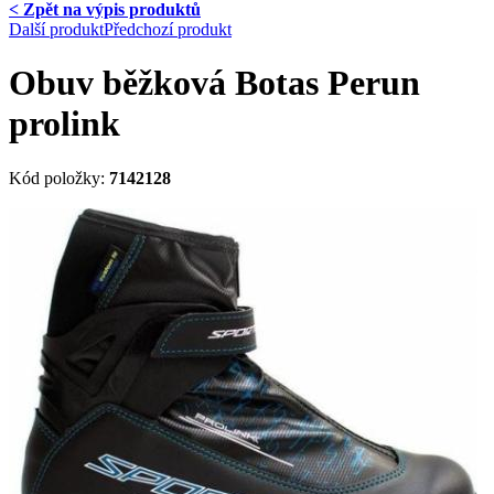
< Zpět na výpis produktů
Další produkt
Předchozí produkt
Obuv běžková Botas Perun
prolink
Kód položky:
7142128