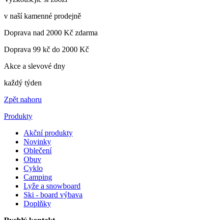
v naší kamenné prodejně
Doprava nad 2000 Kč zdarma
Doprava 99 kč do 2000 Kč
Akce a slevové dny
každý týden
Zpět nahoru
Produkty
Akční produkty
Novinky
Oblečení
Obuv
Cyklo
Camping
Lyže a snowboard
Ski - board výbava
Doplňky