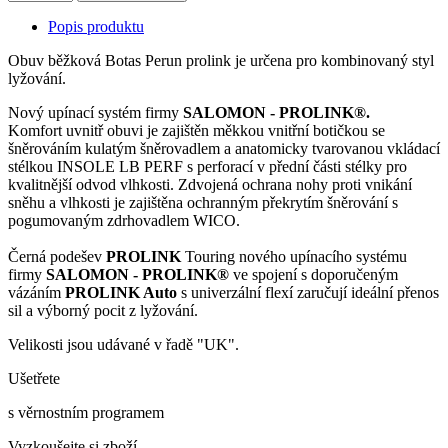
Popis produktu
Obuv běžková Botas Perun prolink je určena pro kombinovaný styl
lyžování.
Nový upínací systém firmy
SALOMON - PROLINK®.
Komfort uvnitř obuvi je zajištěn měkkou vnitřní botičkou se
šněrováním kulatým šněrovadlem a anatomicky tvarovanou vkládací
stélkou INSOLE LB PERF s perforací v přední části stélky pro
kvalitnější odvod vlhkosti. Zdvojená ochrana nohy proti vnikání
sněhu a vlhkosti je zajištěna ochranným překrytím šněrování s
pogumovaným zdrhovadlem WICO.
Černá podešev
PROLINK
Touring nového upínacího systému
firmy
SALOMON - PROLINK®
ve spojení s doporučeným
vázáním
PROLINK Auto
s univerzální flexí zaručují ideální přenos
sil a výborný pocit z lyžování.
Velikosti jsou udávané v řadě "UK".
Ušetřete
s věrnostním programem
Vyzkoušejte si zboží