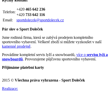
Rychlý kontakt
+420
465 642 236
Telefon:
+420
733 642 116
Email:
sportdolecek@sportdolecek.cz
Pár slov o Sport Doleček
Jsme rodinná firma, která se zabývá prodejem kompletního
sportovního vybavení. Veškeré zboží si můžete vyzkoušet v naší
kamenné prodejně
.
Provádíme kompletní servis lyží a snowboardů,
více o
servisu lyží a
snowboardů
. Provozujeme půjčovnu sportovního vybavení.
Přijímáme platební karty
2015 ©
Všechna práva vyhrazena - Sport Doleček
Realizace: