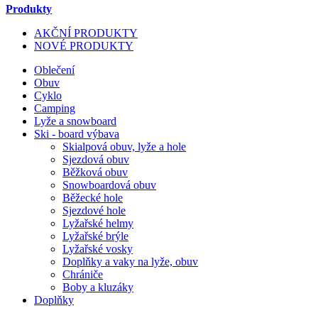
Produkty
AKČNÍ PRODUKTY
NOVÉ PRODUKTY
Oblečení
Obuv
Cyklo
Camping
Lyže a snowboard
Ski - board výbava
Skialpová obuv, lyže a hole
Sjezdová obuv
Běžková obuv
Snowboardová obuv
Běžecké hole
Sjezdové hole
Lyžařské helmy
Lyžařské brýle
Lyžařské vosky
Doplňky a vaky na lyže, obuv
Chrániče
Boby a kluzáky
Doplňky