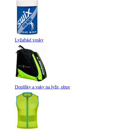
Lyžařské vosky
Doplňky a vaky na lyže, obuv