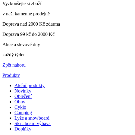
Vyzkoušejte si zboží
v naší kamenné prodejně
Doprava nad 2000 Kč zdarma
Doprava 99 kč do 2000 Kč
Akce a slevové dny
každý týden
Zpět nahoru
Produkty
Akční produkty
Novinky
Oblečení
Obuv
Cyklo
Camping
Lyže a snowboard
Ski - board výbava
Doplňky