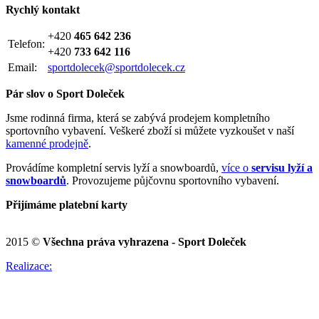
Rychlý kontakt
+420
465 642 236
Telefon:
+420
733 642 116
Email:
sportdolecek@sportdolecek.cz
Pár slov o Sport Doleček
Jsme rodinná firma, která se zabývá prodejem kompletního
sportovního vybavení. Veškeré zboží si můžete vyzkoušet v naší
kamenné prodejně
.
Provádíme kompletní servis lyží a snowboardů,
více o
servisu lyží a
snowboardů
. Provozujeme půjčovnu sportovního vybavení.
Přijímáme platební karty
2015 ©
Všechna práva vyhrazena - Sport Doleček
Realizace: