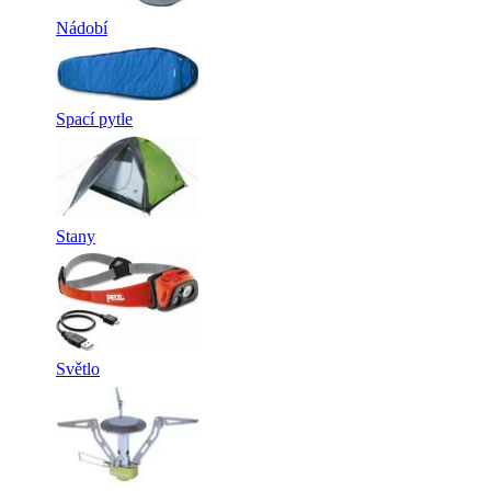
Nádobí
Spací pytle
Stany
Světlo