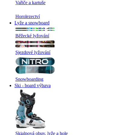
Vařiče a kartuše
Horolezectví
Lyže a snowboard
Běžecké lyžování
Sjezdové lyžování
Snowboarding
Ski - board výbava
Skialpová obuv, lyže a hole