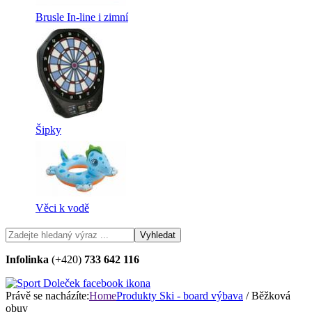
Brusle In-line i zimní
Šipky
Věci k vodě
Infolinka
(+420)
733 642 116
Právě se nacházíte:
Home
Produkty
Ski - board výbava
/ Běžková
obuv