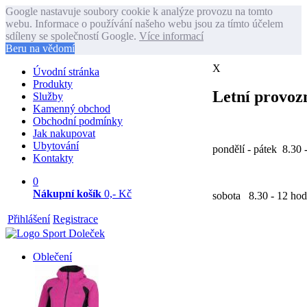
Google nastavuje soubory cookie k analýze provozu na tomto
webu. Informace o používání našeho webu jsou za tímto účelem
sdíleny se společností Google.
Více informací
Beru na vědomí
X
Úvodní stránka
Produkty
Letní provozn
Služby
Kamenný obchod
Obchodní podmínky
Jak nakupovat
Ubytování
pondělí - pátek 8.30 
Kontakty
0
Nákupní košík
0,- Kč
sobota 8.30 - 12 hod
Přihlášení
Registrace
Oblečení