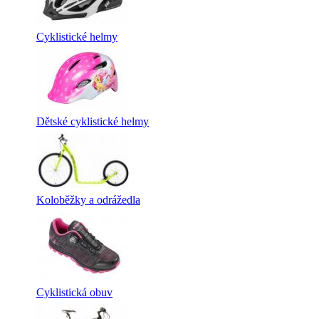
Cyklistické helmy
Dětské cyklistické helmy
Koloběžky a odrážedla
Cyklistická obuv