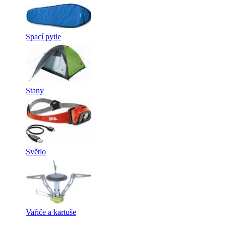
Spací pytle
Stany
Světlo
Vařiče a kartuše