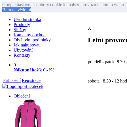
Google nastavuje soubory cookie k analýze provozu na tomto webu. I
Beru na vědomí
Úvodní stránka
Produkty
X
Služby
Kamenný obchod
Letní provozn
Obchodní podmínky
Jak nakupovat
Ubytování
Kontakty
pondělí - pátek 8.30 
0
Nákupní košík
0,- Kč
Přihlášení
Registrace
sobota 8.30 - 12 hod
Oblečení