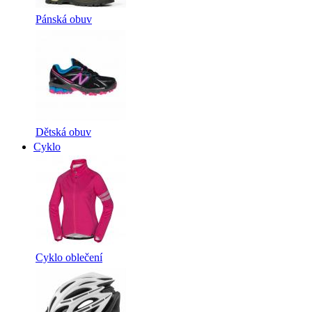
Pánská obuv
Dětská obuv
Cyklo
Cyklo oblečení